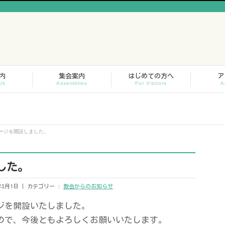
内
集会案内
はじめての方へ
ア
Us
Assemblies
For Visitors
A
ージを開設しました。
した。
年3月1日
カテゴリー :
教会からのお知らせ
ジを開設いたしました。
ので、今後ともよろしくお願いいたします。