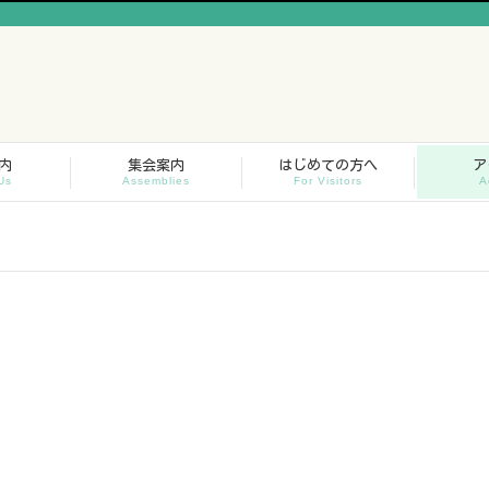
内
集会案内
はじめての方へ
ア
Us
Assemblies
For Visitors
A