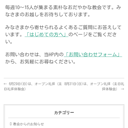
毎週10～15人が集まる素朴なおだやかな教会です。み
なさまのお越しをお待ちしております。
みなさまから寄せられるよくあるご質問にお答えして
います。
「はじめての方へ」
のページをご覧くださ
い。
お問い合わせは、当HP内の
「お問い合わせフォーム」
から、お気軽にお尋ねください。
←
6月29日(日)は、オープン礼拝（主
8月31日(日)は、オープン礼拝（主日礼
日礼拝体験会）
拝体験会）
→
カテゴリー
教会からのお知らせ