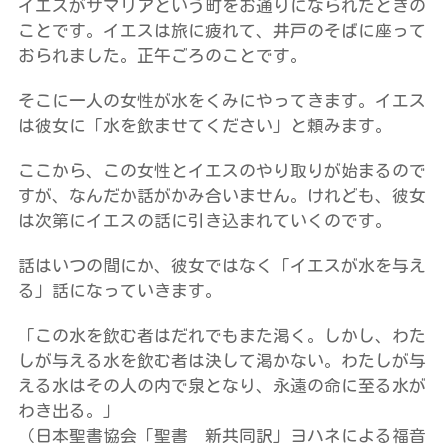
イエスがサマリアという町をお通りになられたときの
ことです。イエスは旅に疲れて、井戸のそばに座って
おられました。正午ごろのことです。
そこに一人の女性が水をくみにやってきます。イエス
は彼女に「水を飲ませてください」と頼みます。
ここから、この女性とイエスのやり取りが始まるので
すが、なんだか話がかみ合いません。けれども、彼女
は次第にイエスの話に引き込まれていくのです。
話はいつの間にか、彼女ではなく「イエスが水を与え
る」話になっていきます。
「この水を飲む者はだれでもまた渇く。しかし、わた
しが与える水を飲む者は決して渇かない。わたしが与
える水はその人の内で泉となり、永遠の命に至る水が
わき出る。」
（日本聖書協会「聖書 新共同訳」ヨハネによる福音