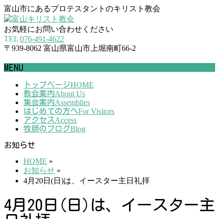
富山市にあるプロテスタントのキリスト教会
お気軽にお問い合わせください
TEL
076-491-4622
〒939-8062 富山県富山市上堀南町66-2
MENU
メ
トップページ
HOME
教会案内
About Us
ニ
集会案内
Assemblies
ュ
はじめての方へ
For Visitors
ー
アクセス
Access
を
牧師のブログ
Blog
飛
お知らせ
ば
す
HOME
»
お知らせ
»
4月20日(日)は、イースター主日礼拝
4月20日(日)は、イースター主