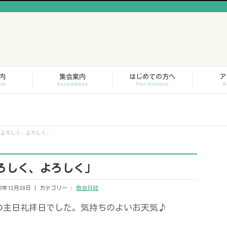
内
集会案内
はじめての方へ
ア
Us
Assemblies
For Visitors
A
「よろしく、よろしく」
よろしく、よろしく」
5年12月30日
カテゴリー :
教会日誌
年最後の主日礼拝日でした。気持ちのよいお天気♪