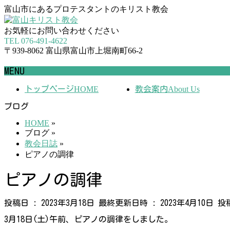
富山市にあるプロテスタントのキリスト教会
お気軽にお問い合わせください
TEL 076-491-4622
〒939-8062 富山県富山市上堀南町66-2
MENU
メ
トップページ
HOME
教会案内
About Us
ニ
ブログ
ュ
ー
HOME
»
を
ブログ
»
飛
教会日誌
»
ば
ピアノの調律
す
ピアノの調律
投稿日 : 2023年3月18日
最終更新日時 : 2023年4月10日
投
3月18日(土)午前、ピアノの調律をしました。