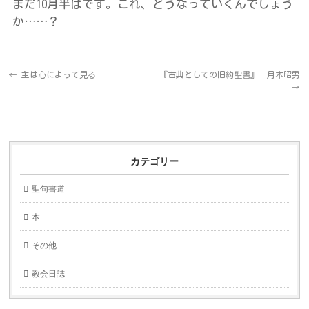
まだ10月半ばです。これ、どうなっていくんでしょう
か……？
←
主は心によって見る
『古典としての旧約聖書』 月本昭男
→
カテゴリー
聖句書道
本
その他
教会日誌