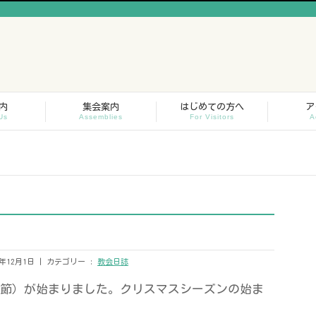
内
集会案内
はじめての方へ
ア
Us
Assemblies
For Visitors
A
年12月1日
カテゴリー :
教会日誌
待降節）が始まりました。クリスマスシーズンの始ま